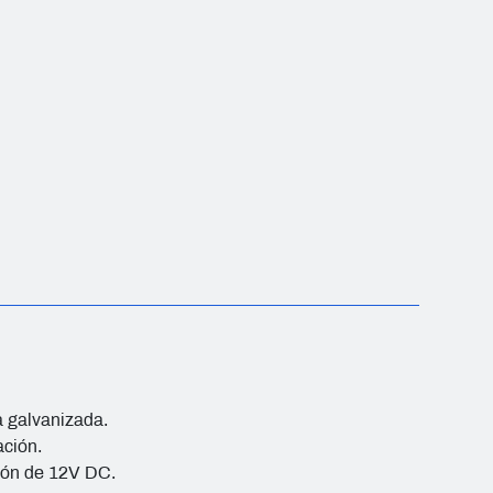
a galvanizada.
ación.
sión de 12V DC.